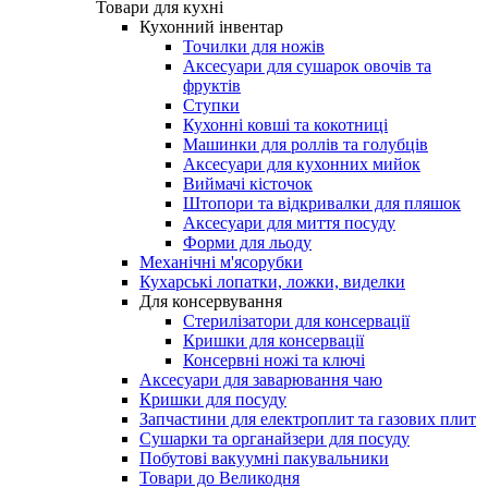
Товари для кухні
Кухонний інвентар
Точилки для ножів
Аксесуари для сушарок овочів та
фруктів
Ступки
Кухонні ковші та кокотниці
Машинки для роллів та голубців
Аксесуари для кухонних мийок
Виймачі кісточок
Штопори та відкривалки для пляшок
Аксесуари для миття посуду
Форми для льоду
Механічні м'ясорубки
Кухарські лопатки, ложки, виделки
Для консервування
Стерилізатори для консервації
Кришки для консервації
Консервні ножі та ключі
Аксесуари для заварювання чаю
Кришки для посуду
Запчастини для електроплит та газових плит
Сушарки та органайзери для посуду
Побутові вакуумні пакувальники
Товари до Великодня