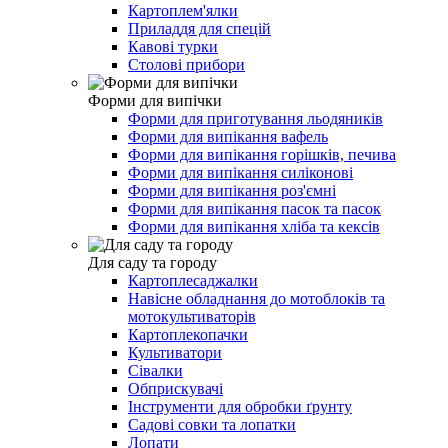
Картоплем'ялки
Приладдя для спецій
Кавові турки
Столові прибори
Форми для випічки
Форми для приготування льодяників
Форми для випікання вафель
Форми для випікання горішків, печива
Форми для випікання силіконові
Форми для випікання роз'ємні
Форми для випікання пасок та пасок
Форми для випікання хліба та кексів
Для саду та городу
Картоплесаджалки
Навісне обладнання до мотоблоків та
мотокультиваторів
Картоплекопачки
Культиватори
Сівалки
Обприскувачі
Інструменти для обробки ґрунту
Садові совки та лопатки
Лопати