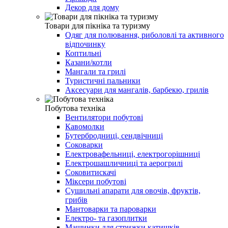
Декор для дому
Товари для пікніка та туризму
Одяг для полювання, риболовлі та активного
відпочинку
Коптильні
Казани/котли
Мангали та грилі
Туристичні пальники
Аксесуари для мангалів, барбекю, грилів
Побутова техніка
Вентилятори побутові
Кавомолки
Бутербродниці, сендвічниці
Соковарки
Електровафельниці, електрогорішниці
Електрошашличниці та аерогрилі
Соковитискачі
Міксери побутові
Сушильні апарати для овочів, фруктів,
грибів
Мантоварки та пароварки
Електро- та газоплитки
Машинки для стрижки катишків