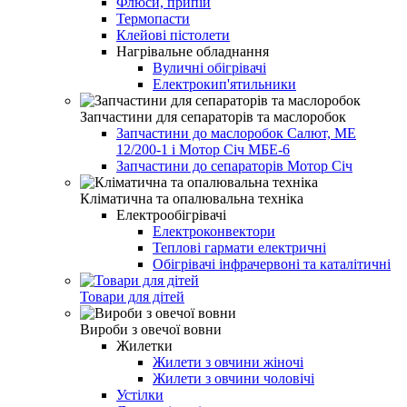
Флюси, припій
Термопасти
Клейові пістолети
Нагрівальне обладнання
Вуличні обігрівачі
Електрокип'ятильники
Запчастини для сепараторів та маслоробок
Запчастини до маслоробок Салют, МЕ
12/200-1 і Мотор Січ МБЕ-6
Запчастини до сепараторів Мотор Січ
Кліматична та опалювальна техніка
Електрообігрівачі
Електроконвектори
Теплові гармати електричні
Обігрівачі інфрачервоні та каталітичні
Товари для дітей
Вироби з овечої вовни
Жилетки
Жилети з овчини жіночі
Жилети з овчини чоловічі
Устілки