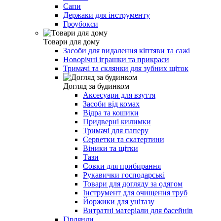
Сапи
Держаки для інструменту
Гроубокси
Товари для дому
Засоби для видалення кіптяви та сажі
Новорічні іграшки та прикраси
Тримачі та склянки для зубних щіток
Догляд за будинком
Аксесуари для взуття
Засоби від комах
Відра та кошики
Придверні килимки
Тримачі для паперу
Серветки та скатертини
Віники та щітки
Тази
Совки для прибирання
Рукавички господарські
Товари для догляду за одягом
Інструмент для очищення труб
Йоржики для унітазу
Витратні матеріали для басейнів
Гірлянди