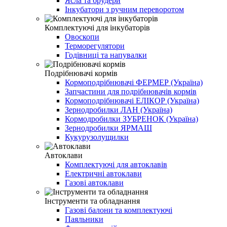
Ясла та брудери
Інкубатори з ручним переворотом
Комплектуючі для інкубаторів
Овоскопи
Терморегулятори
Годівниці та напувалки
Подрібнювачі кормів
Кормоподрібнювачі ФЕРМЕР (Україна)
Запчастини для подрібнювачів кормів
Кормоподрібнювачі ЕЛІКОР (Україна)
Зернодробилки ЛАН (Україна)
Кормодробилки ЗУБРЕНОК (Україна)
Зернодробилки ЯРМАШ
Кукурузолущилки
Автоклави
Комплектуючі для автоклавів
Електричні автоклави
Газові автоклави
Інструменти та обладнання
Газові балони та комплектуючі
Паяльники