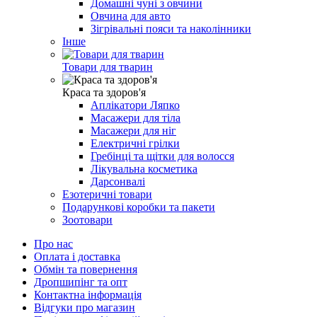
Домашні чуні з овчини
Овчина для авто
Зігрівальні пояси та наколінники
Інше
Товари для тварин
Краса та здоров'я
Аплікатори Ляпко
Масажери для тіла
Масажери для ніг
Електричні грілки
Гребінці та щітки для волосся
Лікувальна косметика
Дарсонвалі
Езотеричні товари
Подарункові коробки та пакети
Зоотовари
Про нас
Оплата і доставка
Обмін та повернення
Дропшипінг та опт
Контактна інформація
Відгуки про магазин