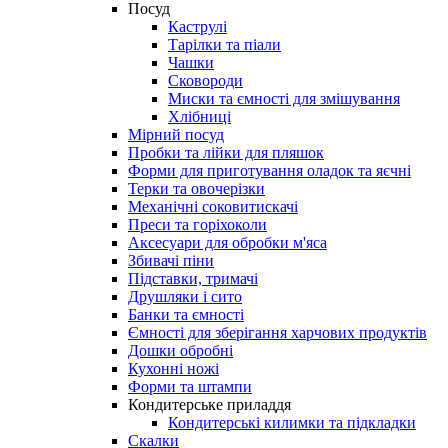
Посуд
Каструлі
Тарілки та піали
Чашки
Сковороди
Миски та ємності для змішування
Хлібниці
Мірний посуд
Пробки та лійки для пляшок
Форми для приготування оладок та яєчні
Терки та овочерізки
Механічні соковитискачі
Преси та горіхоколи
Аксесуари для обробки м'яса
Збивачі піни
Підставки, тримачі
Друшляки і сито
Банки та ємності
Ємності для зберігання харчових продуктів
Дошки обробні
Кухонні ножі
Форми та штампи
Кондитерське приладдя
Кондитерські килимки та підкладки
Скалки