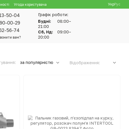
Укр
Рус
ності
Угода користувача
Графік роботи:
13-50-04
Будні:
08:00–
90-00-29
21:00
62-56-74
Сб, Нд:
09:00–
20:00
вонити вам?
ування:
за популярністю
Відображення: