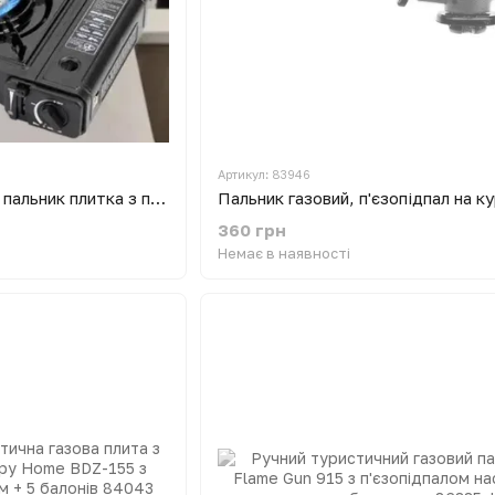
Артикул: 83946
Туристичний газовий пальник плитка з п'єзопідпалом + кейс Happy Home BDZ-155A
360 грн
Немає в наявності