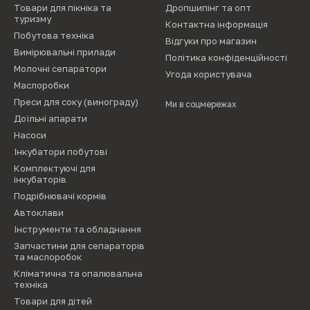
Товари для пікніка та
Дропшипінг та опт
туризму
Контактна інформація
Побутова техніка
Відгуки про магазин
Вимірювальні прилади
Політика конфіденційності
Молочні сепаратори
Угода користувача
Маслоробки
Преси для соку (винограду)
Ми в соцмережах
Доїльні апарати
Насоси
Інкубатори побутові
Комплектуючі для
інкубаторів
Подрібнювачі кормів
Автоклави
Інструменти та обладнання
Запчастини для сепараторів
та маслоробок
Кліматична та опалювальна
техніка
Товари для дітей