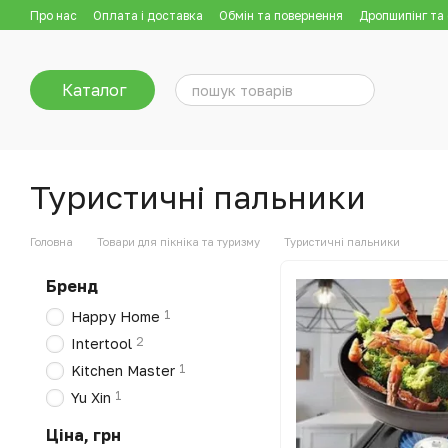
Перейти до основного контенту
Про нас
Оплата і доставка
Обмін та повернення
Дропшипінг та
Каталог
Туристичні пальники
Головна
Товари для пікніка та туризму
Туристичні пальники
Бренд
1
Happy Home
2
Intertool
1
Kitchen Master
1
Yu Xin
Ціна, грн