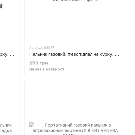
Артикул: 83947
Пальник газовий, п'єзопідпал на курку, регулятор, подовжене сопло INTERTOOL
Пальник газовий, п'єзопідпал на курку, регулятор, розсікач полум'я INTERTOOL GB-0023
253 грн
Немає в наявності