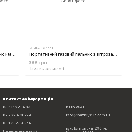
Артикул: 88351
Ручний туристичний газовий пальник Flame Gun 915 з п'єзопідпалом насадка для газового балончика
Портативний газовий пальник з вітрозахисним екраном 2.8 кВт VENERA
368 грн
Немає в наявності
Контактна інформація
067 113-50-04
hatniysvit
075 390-00-29
info@hatniysvit.com.ua
063 262-56-74
вул. Благовісна, 296, м.
Передзвонити вам?