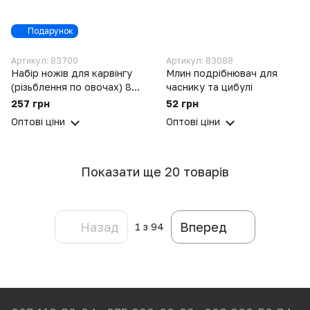
Подарунок
Артикул: 83700
Артикул: 83088
Набір ножів для карвінгу
Млин подрібнювач для
(різьблення по овочах) 8
часнику та цибулі
штук (пластмасова ручка,
257 грн
52 грн
сталеве лезо) + ложка-
Оптові ціни
Оптові ціни
нуазетка
Показати ще 20 товарів
Назад
Вперед
1
з 94