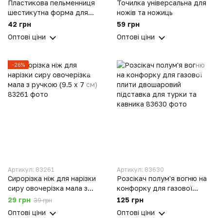
Пластикова пельменниця
Точилка універсальна для
шестикутна форма для
ножів та ножиць
приготування пельменів)
42 грн
59 грн
Ø23 см
Оптові ціни
Оптові ціни
−26%
Артикул: 83261
Артикул: 83630
Сирорізка ніж для нарізки
Розсікач полум'я вогню на
сиру овочерізка мала з
конфорку для газової
ручкою (9.5 x 7 см)
плити двошаровий
29 грн
125 грн
39 грн
підставка для турки та
Оптові ціни
Оптові ціни
кавника