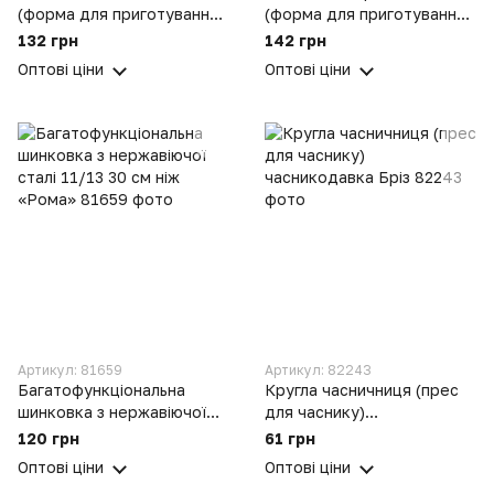
(форма для приготування
(форма для приготування
пельменів) ХЭАЗ
вареників) Ø26 см Харків
132 грн
142 грн
ХЕАЗ
Оптові ціни
Оптові ціни
Артикул: 81659
Артикул: 82243
Багатофункціональна
Кругла часничниця (прес
шинковка з нержавіючої
для часнику)
сталі 11/13 30 см ніж
часникодавка Бріз
120 грн
61 грн
«Рома»
Оптові ціни
Оптові ціни