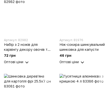
Артикул: 82982
Артикул: 81976
Набір з 2 ножів для
Ніж-сокира шинкувальний
карвінгу декору овочів та
шинковка для капусти
фруктів та фарширування
72 грн
46 грн
Оптові ціни
Оптові ціни