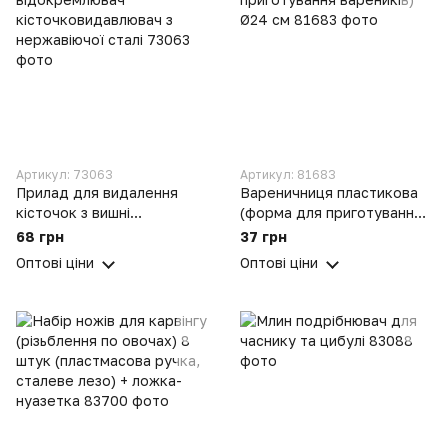
Артикул: 73063
Артикул: 81683
Прилад для видалення
Вареничниця пластикова
кісточок з вишні
(форма для приготування
відокремлювач
вареників) Ø24 см
68 грн
37 грн
кісточковидавлювач з
Оптові ціни
Оптові ціни
нержавіючої сталі