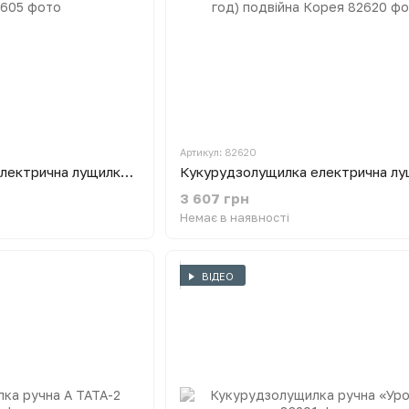
Артикул: 82620
Кукурудзолущилка електрична лущилка кукурудзи DY-002 (2,2 кВт, 300 кг/год) Корея
3 607 грн
Немає в наявності
ВІДЕО