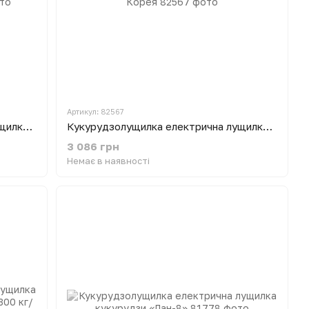
Артикул: 82567
Кукурудзолущилка електрична лущилка кукурудзи Donny DY-003 (2,2 кВт, 350 кг/год) подвійна Корея
Кукурудзолущилка електрична лущилка кукурудзи DY-001 (2,2 кВт, 300 кг/год) Корея
3 086 грн
Немає в наявності