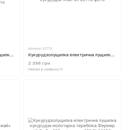
Артикул: 81778
Кукурудзолущилка електрична лущилка кукурудзи Donny DY-004 (2,2 кВт, 300 кг/год) подвійна Корея
Кукурудзолущилка електрична лущилка кукурудзи «Лан-8»
2 396 грн
Немає в наявності