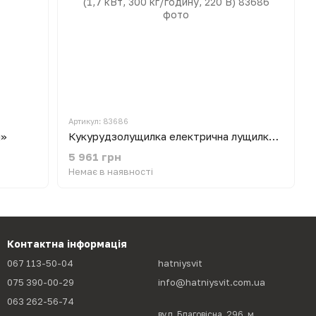
Артикул: 83686
й»
Кукурудзолущилка електрична лущилка кукурудзи молотарка теребілка Фермер (1,7 кВт, 300 кг/годину, 220 В)
5 961 грн
Немає в наявності
Контактна інформація
067 113-50-04
hatniysvit
075 390-00-29
info@hatniysvit.com.ua
063 262-56-74
вул. Благовісна, 296, м.