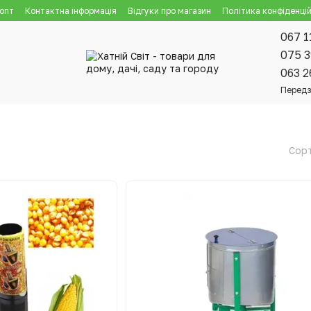
 опт
Контактна інформація
Відгуки про магазин
Політика конфіденцій
067 1
075 3
063 2
Передз
Сорт