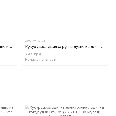
Артикул: 81933
Кукурудзолущилка електрична лущилка кукурудзи «Бочка» 45 л (1.5 кВт, 600 кг/год)
Кукурудзолущилка ручна лущилка для кукурудзи 100 кг/годину
741 грн
Немає в наявності