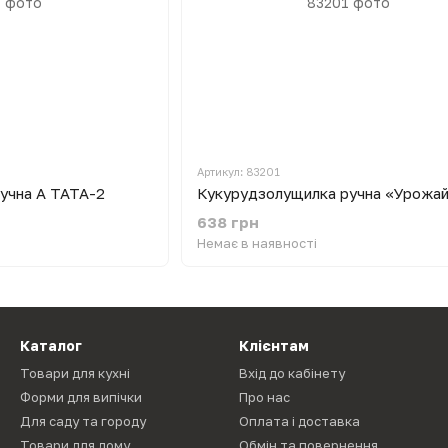
Артикул: 83201
учна А ТАТА-2
Кукурудзолущилка ручна «Урожа
638 грн
Немає в наявності
Каталог
Клієнтам
Товари для кухні
Вхід до кабінету
Форми для випічки
Про нас
Для саду та городу
Оплата і доставка
Товари для дому
Обмін та повернення