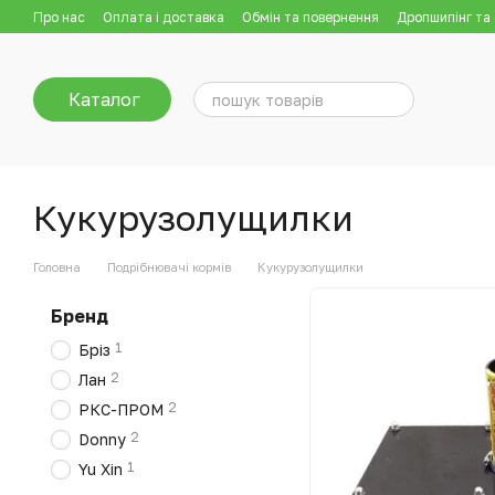
Перейти до основного контенту
Про нас
Оплата і доставка
Обмін та повернення
Дропшипінг та
Каталог
Кукурузолущилки
Головна
Подрібнювачі кормів
Кукурузолущилки
Бренд
1
Бріз
2
Лан
2
РКС-ПРОМ
2
Donny
1
Yu Xin