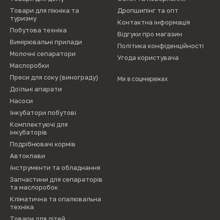
Товари для пікніка та
Дропшипінг та опт
туризму
Контактна інформація
Побутова техніка
Відгуки про магазин
Вимірювальні прилади
Політика конфіденційності
Молочні сепаратори
Угода користувача
Маслоробки
Преси для соку (винограду)
Ми в соцмережах
Доїльні апарати
Насоси
Інкубатори побутові
Комплектуючі для
інкубаторів
Подрібнювачі кормів
Автоклави
Інструменти та обладнання
Запчастини для сепараторів
та маслоробок
Кліматична та опалювальна
техніка
Товари для дітей