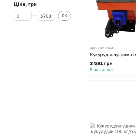
Ціна, грн
Від Ціна, грн
До Ціна, грн
ОК
Артикул: 83449
3 591 грн
В наявності