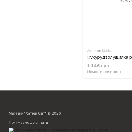
Артикул: 82681
Кукурудзолущилка р
1 146 грн
Немає в наявності
Магазин "Хатній Світ" © 2026
Приймаємо до оплати