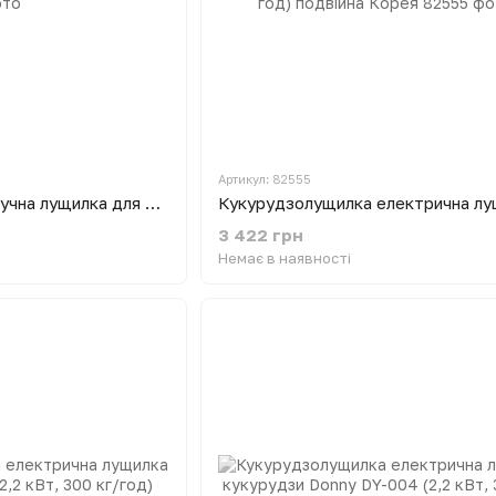
Артикул: 82555
Кукурудзолущилка ручна лущилка для кукурудзи 100 кг/годину (чавунна)
3 422 грн
Немає в наявності