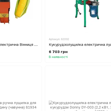
Артикул: 83392
Кукурудзолущилка електрична Вінниця (0.18 кВт, 350 кг/годину)
6 703 грн
В наявності