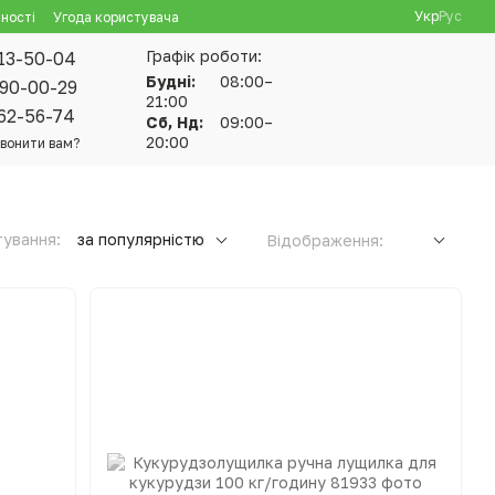
Укр
Рус
ності
Угода користувача
Графік роботи:
13-50-04
Будні:
08:00–
90-00-29
21:00
62-56-74
Сб, Нд:
09:00–
20:00
вонити вам?
ування:
за популярністю
Відображення: