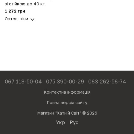
зі стійкою до 40 кг.
1 272 грн
Оптові ціни
067 113-50-04
075 390-00-29
063 262-56-74
Контактна інформація
Повна версія сайту
Магазин "Хатній Світ" © 2026
Укр
Рус