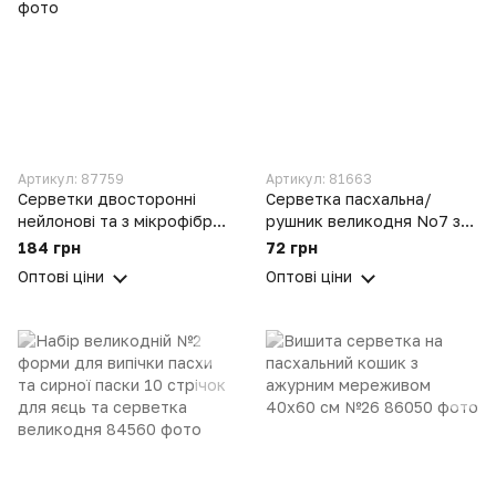
Артикул: 87759
Артикул: 81663
Серветки двосторонні
Серветка пасхальна/
нейлонові та з мікрофібри,
рушник великодня No7 з
набір 5 шт. 29×29 см
блискітками
184 грн
72 грн
Оптові ціни
Оптові ціни