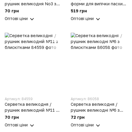
рушник великодня No3 з
форми для випічки пасхи
блискітками
та сирної паски 10 стрічок
70 грн
519 грн
для яєць та серветка
Оптові ціни
Оптові ціни
великодня
Артикул: 84559
Артикул: 86058
Серветка великодня /
Серветка великодня /
рушник великодній №11 з
рушник великодні №6 з
блискітками
блискітками
70 грн
72 грн
Оптові ціни
Оптові ціни