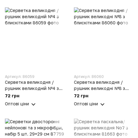
Артикул: 86059
Артикул: 86060
Серветка великодня /
Серветка великодня /
рушник великодній №4 з
рушник великодні №8 з
блискітками
блискітками
72 грн
72 грн
Оптові ціни
Оптові ціни