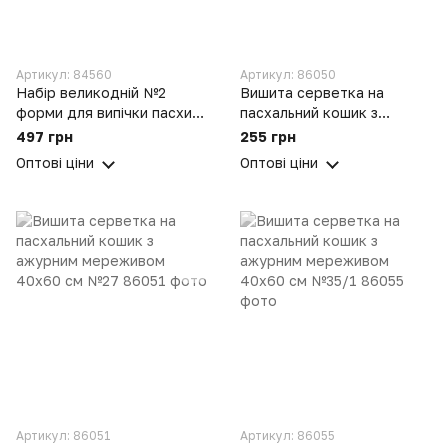
Артикул: 84560
Артикул: 86050
Набір великодній №2
Вишита серветка на
форми для випічки пасхи
пасхальний кошик з
та сирної паски 10 стрічок
ажурним мереживом
497 грн
255 грн
для яєць та серветка
40х60 см №26
Оптові ціни
Оптові ціни
великодня
Артикул: 86051
Артикул: 86055