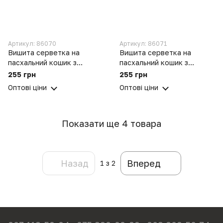
Артикул: 86070
Артикул: 86071
Вишита серветка на
Вишита серветка на
пасхальний кошик з
пасхальний кошик з
ажурним мереживом
ажурним мереживом
255 грн
255 грн
40х60 см №30/1
40х60 см №32/1
Оптові ціни
Оптові ціни
Показати ще 4 товара
Назад
Вперед
1
з 2