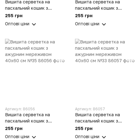
Вишита серветка на
Вишита серветка на
пасхальний кошик з
пасхальний кошик з
ажурним мереживом
ажурним мереживом
255 грн
255 грн
40х60 см №27
40х60 см №35/1
Оптові ціни
Оптові ціни
Артикул: 86056
Артикул: 86057
Вишита серветка на
Вишита серветка на
пасхальний кошик з
пасхальний кошик з
ажурним мереживом
ажурним мереживом
255 грн
255 грн
40х60 см №35
40х60 см №33
Оптові ціни
Оптові ціни