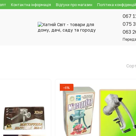
 опт
Контактна інформація
Відгуки про магазин
Політика конфіденцій
067 1
075 3
063 2
Передз
Сорт
−6%