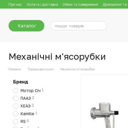
Перейти до основного контенту
Про нас
Оплата і доставка
Обмін та повернення
Дропшипінг та
Каталог
Механічні м'ясорубки
Головна
Товари для кухні
Механічні м'ясорубки
Бренд
1
Мотор Січ
2
ПААЗ
2
ХЕАЗ
1
Kamille
5
RS