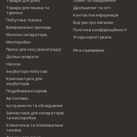
Товари для дому
Обмін та повернення
Товари для пікніка та
Дропшипінг та опт
туризму
Контактна інформація
Побутова техніка
Відгуки про магазин
Вимірювальні прилади
Політика конфіденційності
Молочні сепаратори
Угода користувача
Маслоробки
Преси для соку (винограду)
Ми в соцмережах
Доїльні апарати
Насоси
Інкубатори побутові
Комплектуючі для
інкубаторів
Подрібнювачі кормів
Автоклави
Інструменти та обладнання
Запчастини для сепараторів
та маслоробок
Кліматична та опалювальна
техніка