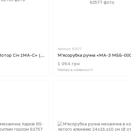
Артикул: 82577
М'ясорубка ручна «Мотор Січ 1МА-С» (алюмінієва)
1 054 грн
Немає в наявності