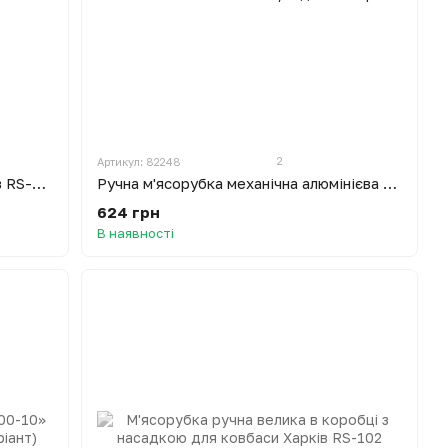
2
Артикул: 82248
М'ясорубка ручна в коробці Харків RS-103 33 кг/год з квадратним горлом
Ручна м'ясорубка механічна алюмінієва МА-С Полтава ПААЗ 33 кг/год
624 грн
В наявності