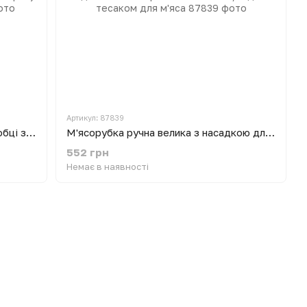
Артикул: 87839
М'ясорубка ручна механічна в коробці з литого алюмінію 24х18.х10 см (Ø отворів у решітці 8 мм) Zauberg
М'ясорубка ручна велика з насадкою для ковбас Харків RS-102 33 кг/год з тесаком для м'яса
552 грн
Немає в наявності