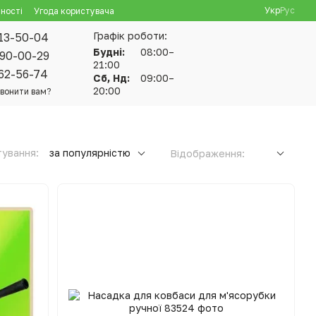
Укр
Рус
ності
Угода користувача
Графік роботи:
13-50-04
Будні:
08:00–
90-00-29
21:00
62-56-74
Сб, Нд:
09:00–
20:00
вонити вам?
ування:
за популярністю
Відображення: