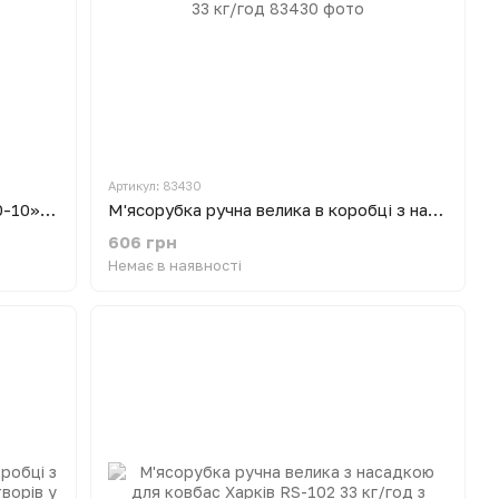
Артикул: 83430
М'ясорубка ручна «МА-З МББ-000-10» чавунна Полтава (Експортний варіант)
М'ясорубка ручна велика в коробці з насадкою для ковбаси Харків RS-102 33 кг/год
606 грн
Немає в наявності