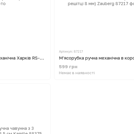
Артикул: 87217
М'ясорубка ручна механічна Харків RS-101 33 кг/година з круглим горлом
599 грн
Немає в наявності