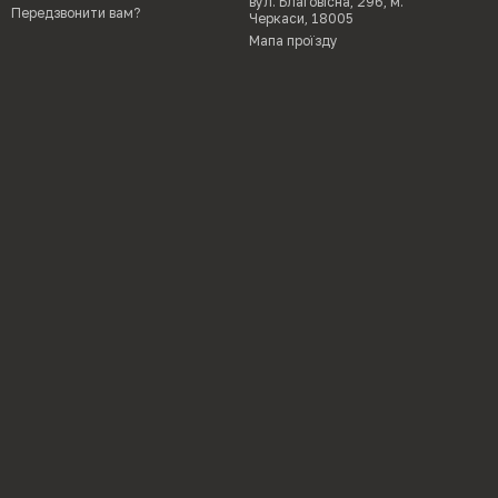
вул. Благовісна, 296, м.
Передзвонити вам?
Черкаси, 18005
Мапа проїзду