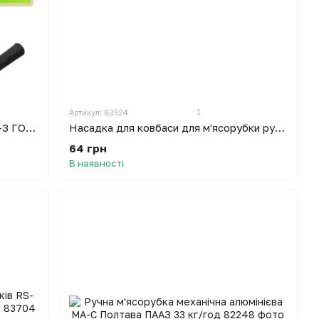
1
Артикул: 83524
М'ясорубка ручна алюмінієва «МА-З ГОСТ 4025-83» (Полтава)
Насадка для ковбаси для м'ясорубки ручної
64 грн
В наявності