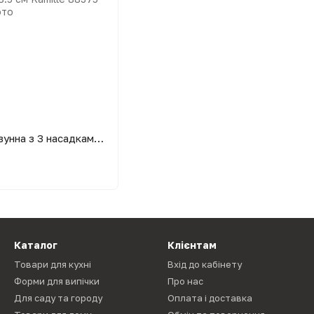
М'ясорубка ручна чавунна з 3 насадками 29х12х18.5 см Kamille
Каталог
Клієнтам
Товари для кухні
Вхід до кабінету
Форми для випічки
Про нас
Для саду та городу
Оплата і доставка