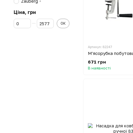
1
Zauberg
Ціна, грн
Від Ціна, грн
До Ціна, грн
ОК
Артикул: 82247
671 грн
В наявності