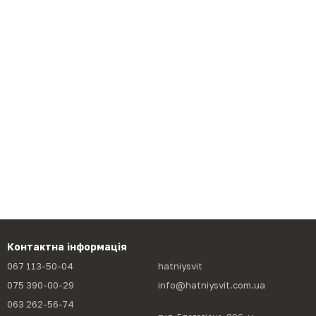
Контактна інформація
067 113-50-04
hatniysvit
075 390-00-29
info@hatniysvit.com.ua
063 262-56-74