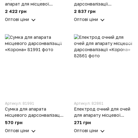
апарат для місцевої
дарсонвалізації
дарсонвалізації (3
дарсонваль «Корона» в
2 422 грн
2 837 грн
електрода)
сумці
Оптові ціни
Оптові ціни
Артикул: 81991
Артикул: 82861
Cумка для апарата
Електрод очний для очей
місцевого дарсонвалізації
для апарату місцевої
«Корона»
дарсонвалізації «Корона»
570 грн
271 грн
Оптові ціни
Оптові ціни