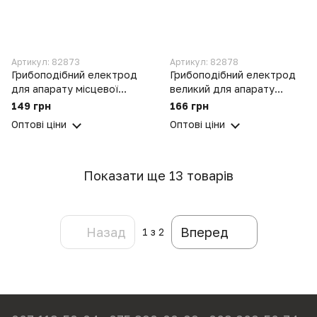
Артикул: 82873
Артикул: 82878
Грибоподібний електрод
Грибоподібний електрод
для апарату місцевої
великий для апарату
дарсонвалізації «Корона»
місцевої дарсонвалізації
149 грн
166 грн
«Корона»
Оптові ціни
Оптові ціни
Показати ще 13 товарів
Назад
Вперед
1
з 2