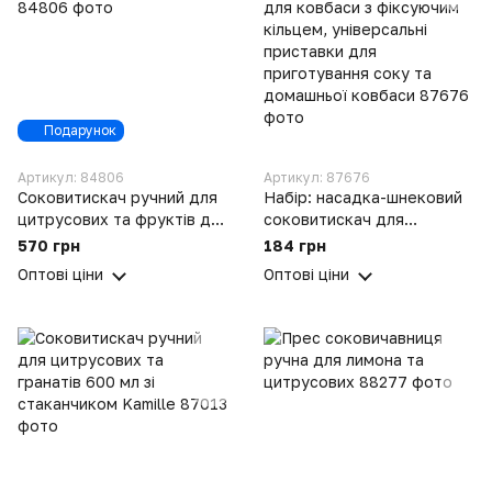
Подарунок
Артикул: 84806
Артикул: 87676
Соковитискач ручний для
Набір: насадка-шнековий
цитрусових та фруктів для
соковитискач для
фрешу з затискачем
м'ясорубки та насадка для
570 грн
184 грн
ковбаси з фіксуючим
Оптові ціни
Оптові ціни
кільцем, універсальні
приставки для
приготування соку та
домашньої ковбаси