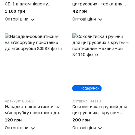
СБ-1 в алюмінієвому
цитрусових і терка для
корпусі ПААЗ Полтава
овочів
1 169 грн
42 грн
Оптові ціни
Оптові ціни
Подарунок
Артикул: 83583
Артикул: 84110
Насадка-соковитискач на
Соковитискач ручний для
м'ясорубку приставка до
цитрусових з крутним
м'ясорубки
притискним механізмом
120 грн
200 грн
Оптові ціни
Оптові ціни