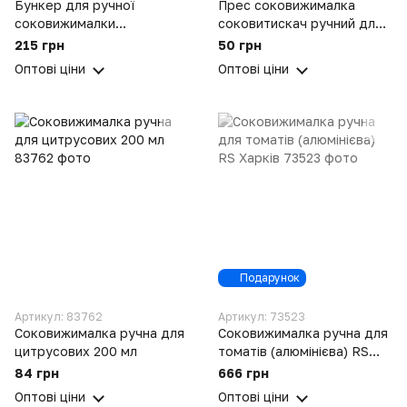
Бункер для ручної
Прес соковижималка
соковижималки
соковитискач ручний для
пластиковий,
цитрусових 200 мл
215 грн
50 грн
завантажувальний лоток
Оптові ціни
Оптові ціни
для подавання фруктів і
овочів
Подарунок
Артикул: 83762
Артикул: 73523
Соковижималка ручна для
Соковижималка ручна для
цитрусових 200 мл
томатів (алюмінієва) RS
Харків
84 грн
666 грн
Оптові ціни
Оптові ціни