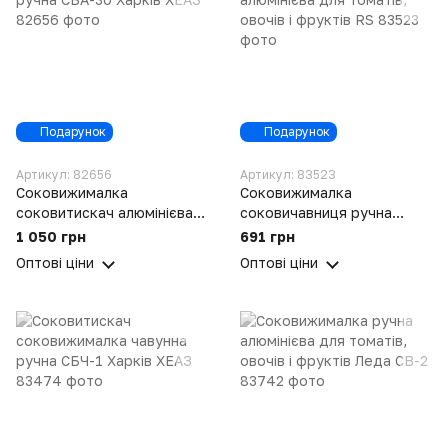
Подарунок
Подарунок
Артикул: 82656
Артикул: 83523
Соковижималка
Соковижималка
соковитискач алюмінієва
cоковичавниця ручна
ручна СБА-30 Харків ХЕАЗ
алюмінієва для томатів,
1 050 грн
691 грн
овочів і фруктів RS
Оптові ціни
Оптові ціни