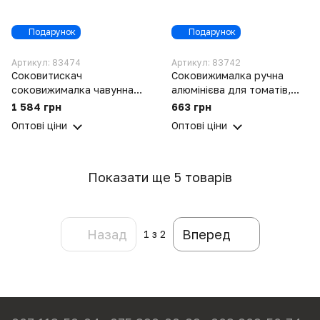
Подарунок
Подарунок
Артикул: 83474
Артикул: 83742
Соковитискач
Соковижималка ручна
соковижималка чавунна
алюмінієва для томатів,
ручна СБЧ-1 Харків ХЕАЗ
овочів і фруктів Леда СВ-2
1 584 грн
663 грн
Оптові ціни
Оптові ціни
Показати ще 5 товарів
Назад
Вперед
1
з 2