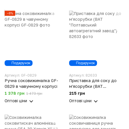
−6%
Подарунок
Подарунок
Артикул: GF-0829
Артикул: 82633
Ручна соковижималка GF-
Приставка для соку до
0829 в чавунному корпусі
м'ясорубки (ВАТ
"Полтавський
1 378 грн
215 грн
1 473 грн
автоагрегатний завод")
Оптові ціни
Оптові ціни