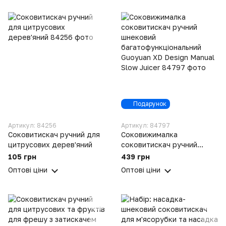
Подарунок
Артикул: 84256
Артикул: 84797
Соковитискач ручний для
Соковижималка
цитрусових дерев'яний
cоковитискач ручний
шнековий
105 грн
439 грн
багатофункціональний
Оптові ціни
Оптові ціни
Guoyuan XD Design Manual
Slow Juicer