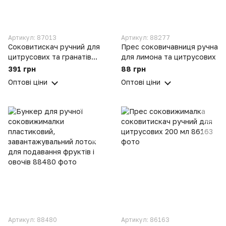
Артикул: 87013
Артикул: 88277
Соковитискач ручний для
Прес соковичавниця ручна
цитрусових та гранатів
для лимона та цитрусових
600 мл зі стаканчиком
391 грн
88 грн
Kamille
Оптові ціни
Оптові ціни
Артикул: 88480
Артикул: 86163