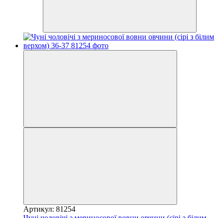
Артикул: 81254
Чуні чоловічі з мериносової вовни овчини (сірі з білим