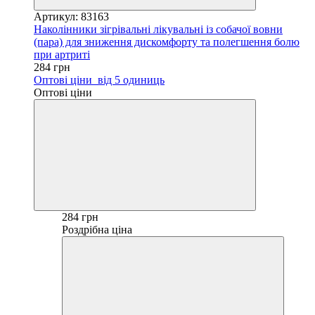
Артикул: 83163
Наколінники зігрівальні лікувальні із собачої вовни
(пара) для зниження дискомфорту та полегшення болю
при артриті
284 грн
Оптові ціни
від 5 одиниць
Оптові ціни
284 грн
Роздрібна ціна