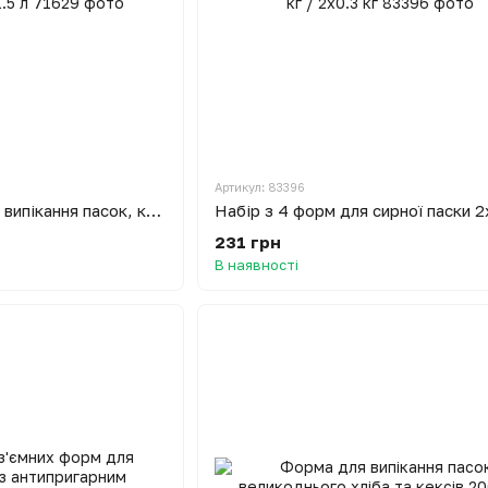
Артикул: 83396
Форма металева для випікання пасок, кексів та хліба 1.5 л
231 грн
В наявності