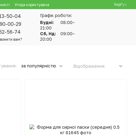
Укр
Рус
ності
Угода користувача
Графік роботи:
13-50-04
Будні:
08:00–
90-00-29
21:00
62-56-74
Сб, Нд:
09:00–
20:00
вонити вам?
ування:
за популярністю
Відображення: