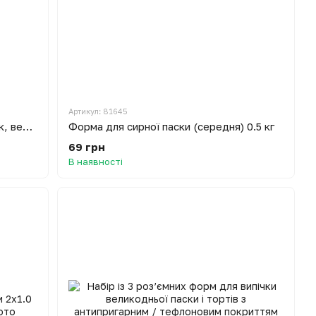
Артикул: 81645
Форма польска для випікання пасок, великоднього хліба та кексів 1.5 л
Форма для сирної паски (середня) 0.5 кг
69 грн
В наявності