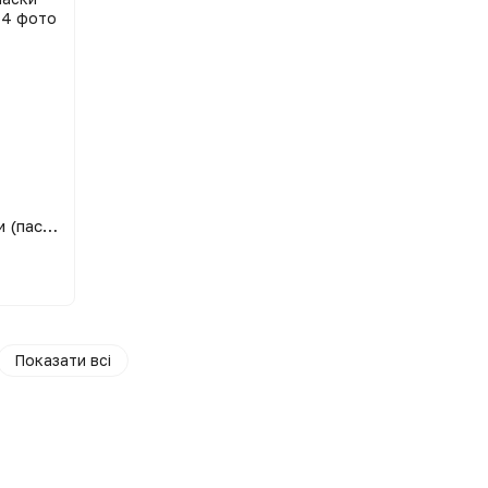
Набір з 3 форм для випікання паски (паски) паски з харчової сталі
Показати всі