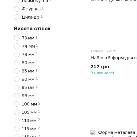
Прямокутна
16
Фігурна
1
Циліндр
Висота стінок
1
73 мм
1
74 мм
Артикул: 83079
1
79 мм
1
80 мм
217 грн
1
85 мм
В наявності
1
90 мм
4
95 мм
1
96 мм
2
100 мм
1
105 мм
2
113 мм
2
115 мм
2
115 мм