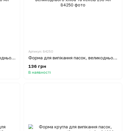
Артикул: 84250
Форма для випікання пасок, великоднього хліба та кексів 200 мл
Форма для випікання пасок, великоднього хліба та кексів 250 мл
136 грн
В наявності