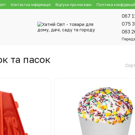
 опт
Контактна інформація
Відгуки про магазин
Політика конфіденцій
067 1
075 3
063 2
Передз
к та пасок
Сорт