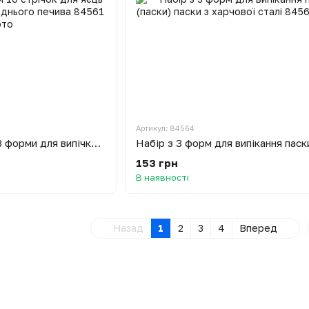
Артикул: 84564
Набір великодній №3 форми для випічки пасхи та сирної паски 10 стрічок для яєць та форма для великоднього печива
153 грн
В наявності
Назад
1
2
3
4
Вперед