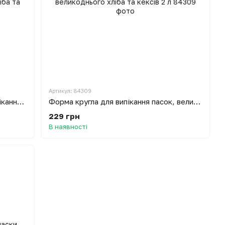
Артикул: 84309
Форма кругла циліндрична для випікання пасок, великоднього хліба та кексів 3.5 л
Форма кругла для випікання пасок, великоднього хліба та кексів 2 л
229 грн
В наявності