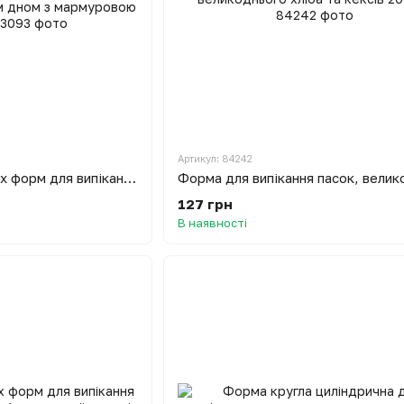
Артикул: 84242
Комплект 3 роз'ємних форм для випікання паски з антипригарним покриттям та знімним дном з мармуровою крихтою
127 грн
В наявності