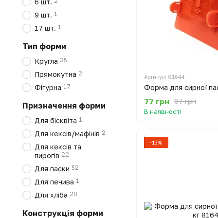
2
6 шт.
1
9 шт.
1
17 шт.
Тип форми
35
Кругла
2
Прямокутна
Артикул: 81644
Форма для сирної пас
17
Фігурна
77 грн
87 грн
Призначення форми
В наявності
1
Для бісквіта
2
Для кексів/мафінів
−13%
Для кексів та
22
пирогів
52
Для паски
1
Для печива
20
Для хліба
Конструкція форми