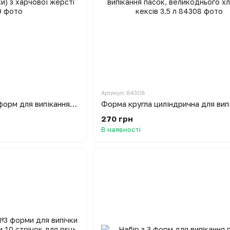
Артикул: 84308
Набір з 3 розбірних форм для випікання паски та пасок (пасхи) з харчової жерсті
270 грн
В наявності