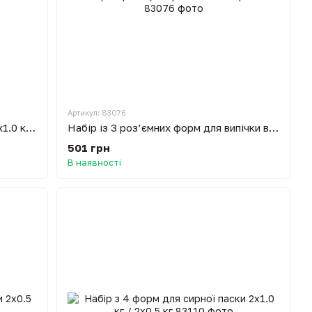
Артикул: 83076
Набір з 6 форм для сирної паски 2x1.0 кг / 2x0.5 кг / 2x0.3 кг
Набір із 3 роз’ємних форм для випічки великодньої паски і тортів з антипригарним / тефлоновим покриттям
501 грн
В наявності