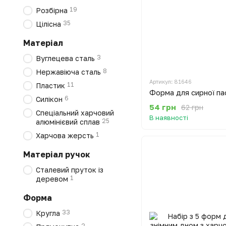
19
Розбірна
35
Цілісна
Матеріал
3
Вуглецева сталь
8
Нержавіюча сталь
Артикул: 81646
11
Пластик
Форма для сирної пас
6
Силікон
54 грн
62 грн
Спеціальний харчовий
В наявності
25
алюмінієвий сплав
1
Харчова жерсть
Матеріал ручок
Сталевий пруток із
1
деревом
Форма
33
Кругла
2