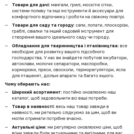
Товари для дачі
: мангали, грилі, москітні сітки,
системи поливу та інші інструменти й аксесуари для
комфортного відпочинку і роботи на свіжому повітрі.
Товари для саду та городу
: сапи, лопати, плоскорізи,
граблі, сівалки та інший садовий інструмент для
створення вашого ідеального саду чи городу.
Обладнання для тваринництва і птахівництва
: все
необхідне для розвитку вашого підсобного
господарства. У нас ви знайдете побутові інкубатори,
автоклави, молочні сепаратори, маслоробки,
корморізки, преси, овоскопи, терморегулятори, ясла
для пташенят, доїльні апарати та багато іншого.
Чому обирають нас:
Широкий асортимент
: постійно оновлюємо наш
каталог, щоб задовольнити всі ваші потреби.
Товар в наявності
: весь наш товар завжди в
наявності, ми ретельно слідкуємо за цим, щоб ви
могли отримати потрібне вчасно.
Актуальні ціни
: ми регулярно оновлюємо ціни, щоб
вони завжди були актуальними та вигідними для вас.