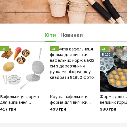
Хіти
Новинки
ХІТ
ХІТ
ХІТ
ВІДЕО
Вафельниця форма
Кругла вафельниця
Форма для ви
для випікання
форма для випічки
великих горіш
вафельних коржів
вафельних коржів Ø22
горішниця - 1
417 грн
493 грн
380 грн
кругла 210 мм
см з дерев'яними
ХЕАЗ Харків
(велика, знімні ручки,
ручками візерунок у
квадратики)
квадрати