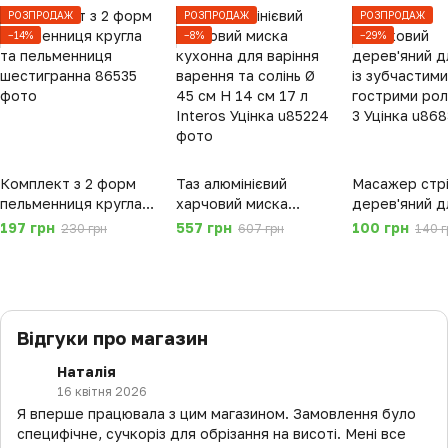
РОЗПРОДАЖ
РОЗПРОДАЖ
РОЗПРОДАЖ
−14%
−8%
−29%
Комплект з 2 форм
Таз алюмінієвий
Масажер стр
пельменниця кругла
харчовий миска
дерев'яний д
та пельменниця
кухонна для варіння
із зубчастими
197 грн
557 грн
100 грн
230 грн
607 грн
140 г
шестигранна
варення та солінь Ø
гострими ро
45 см H 14 см 17 л
3 Уцінка
Interos Уцінка
Відгуки про магазин
Наталія
16 квітня 2026
Я вперше працювала з цим магазином. Замовлення було
специфічне, сучкоріз для обрізання на висоті. Мені все