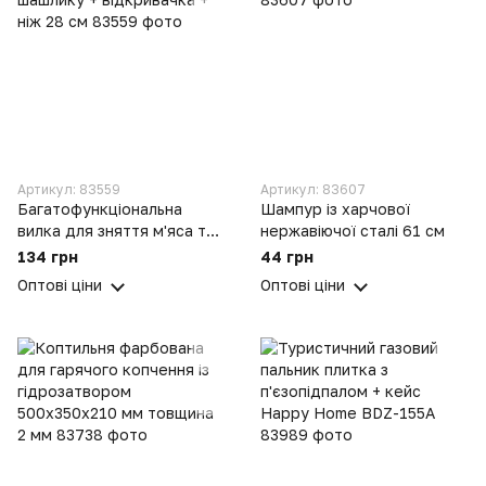
Артикул: 83559
Артикул: 83607
Багатофункціональна
Шампур із харчової
вилка для зняття м'яса та
нержавіючої сталі 61 см
шашлику + відкривачка +
134 грн
44 грн
ніж 28 см
Оптові ціни
Оптові ціни