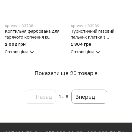
Артикул: 83738
Артикул: 83989
Коптильня фарбована для
Туристичний газовий
гарячого копчення із
пальник плитка з
гідрозатвором
п'єзопідпалом + кейс
2 002 грн
1 304 грн
500х350х210 мм товщина
Happy Home BDZ-155A
Оптові ціни
Оптові ціни
2 мм
Показати ще 20 товарів
Назад
Вперед
1
з 6