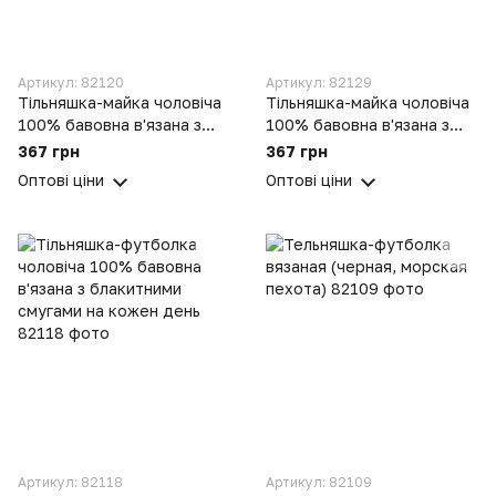
Артикул: 82120
Артикул: 82129
Тільняшка-майка чоловіча
Тільняшка-майка чоловіча
100% бавовна в'язана з
100% бавовна в'язана з
темно-бордовими смугами
зеленими смугами на
367 грн
367 грн
на кожен день
кожен день
Оптові ціни
Оптові ціни
Артикул: 82118
Артикул: 82109