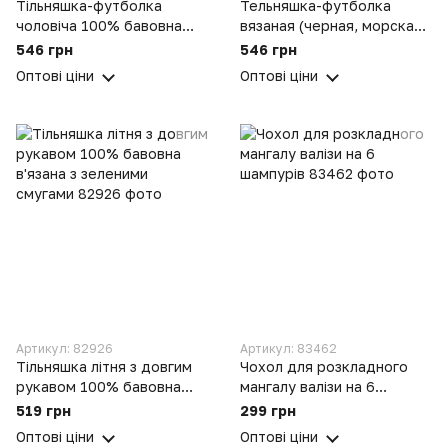
Тільняшка-футболка
Тельняшка-футболка
чоловіча 100% бавовна
вязаная (черная, морская
в'язана з блакитними
пехота)
546 грн
546 грн
смугами на кожен день
Оптові ціни
Оптові ціни
Артикул: 82926
Артикул: 83462
Тільняшка літня з довгим
Чохол для розкладного
рукавом 100% бавовна
мангалу валізи на 6
в'язана з зеленими
шампурів
519 грн
299 грн
смугами
Оптові ціни
Оптові ціни