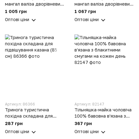
мангал валіза дворівневий
мангал валіза дворівневий
на 12 шампурів
на 10 шампурів
1 005 грн
1 067 грн
Оптові ціни
Оптові ціни
Артикул: 86366
Артикул: 82147
Тринога туристична
Тільняшка-майка чоловіча
похідна складана для
100% бавовна в'язана з
підвішування казана (85
блакитними смугами на
287 грн
367 грн
см)
кожен день
Оптові ціни
Оптові ціни