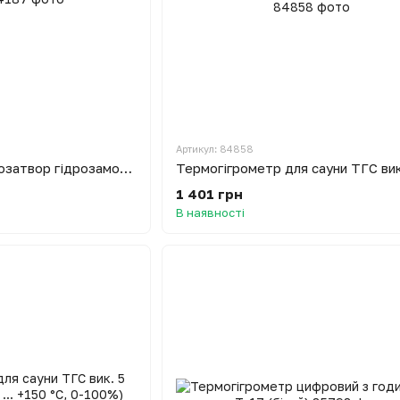
Артикул: 84858
Водяний затвор гідрозатвор гідрозамок ШаКріЗ
1 401 грн
В наявності