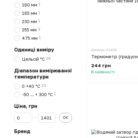
1
180 мм
1
185 мм
1
230 мм
3
255 мм
1
475 мм
Одиниці виміру
Артикул: 81438
26
Цельсій °C
244 грн
Діапазон вимірюваної
В наявності
температури
23
0 +40 °С
1
-50 ... + 300 ºC
Ціна, грн
Від Ціна, грн
До Ціна, грн
ОК
Бренд