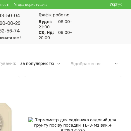
Укр
Рус
ності
Угода користувача
Графік роботи:
13-50-04
Будні:
08:00–
90-00-29
21:00
62-56-74
Сб, Нд:
09:00–
20:00
вонити вам?
ування:
за популярністю
Відображення: