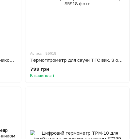
Артикул: 85918
Термогігрометр цифровий з годинником T-17 (білий)
Термогігрометр для сауни ТГС вик. 3 основа - дерево (0 ... +140 °С, 0-100%)
799 грн
В наявності