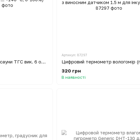
Артикул: 87297
Термогігрометр для сауни ТГС вик. 6 основа - дерево (0 ... +140 °С, 0-100%)
320 грн
В наявності