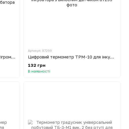
Артикул: 87299
Цифровий термометр вологомір (гігрометр) термогігрометр з годинником з виносним датчиком 1.5 м для інкубатора
Цифровий термометр TPM-10 для інкубатора з виносним датчиком
132 грн
В наявності