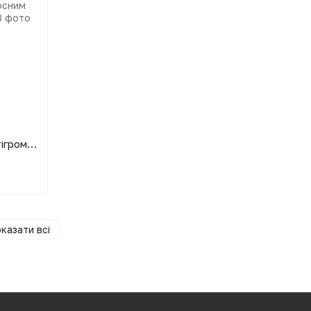
Цифровий термометр вологомір (гігрометр) для інкубатора з виносним датчиком 1.5 м і підставкою
казати всі