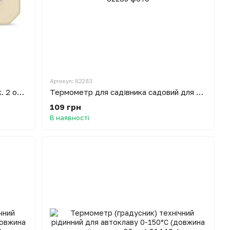
Артикул: 82283
Термогігрометр для сауни ТГС вик. 2 основа - дерево (0 ... +150 °С, 0-100%)
Термометр для садівника садовий для ґрунту посіву посадки ТБ-3-М1 вик.4
109 грн
В наявності