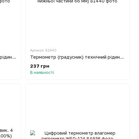
Артикул: 81440
Термометр (градусник) технічний рідинний для автоклаву 0-150°C (довжина нижньої частини 103 мм)
Термометр (градусник) технічний рідинний для автоклаву 0-150°C (довжина нижньої частини 66 мм)
237 грн
В наявності