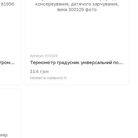
Артикул: 300129
Цифровой термометр влагомер гигрометр Generic DHT-130 для инкубатора с выносным датчиком
Термометр градусник універсальний побутовий ТБ-3-М1 вик. 2 без ртуті для консервування, дитячого харчування, вина
114 грн
Немає в наявності