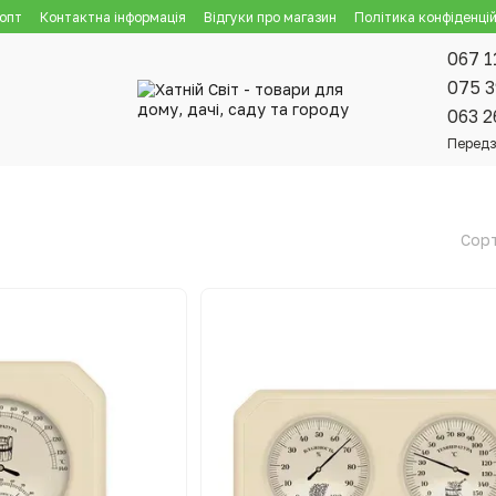
 опт
Контактна інформація
Відгуки про магазин
Політика конфіденцій
067 1
075 3
063 2
Передз
и
Сорт