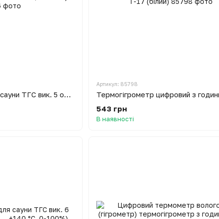
Артикул: 85798
Термогігрометр для сауни ТГС вик. 5 основа - дерево (0 ... +150 °С, 0-100%)
543 грн
В наявності