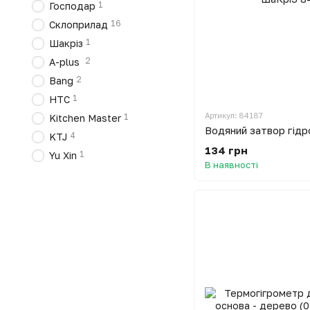
1
Господар
16
Склоприлад
1
Шакріз
2
A-plus
2
Bang
1
HTC
Артикул: 84187
1
Kitchen Master
4
KTJ
134 грн
1
Yu Xin
В наявності