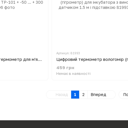
Артикул: 81993
Цифровий кухонний термометр для м'яса, молока, овочів ТР-101 + -50 ... + 300 ºC
459 грн
Немає в наявності
Назад
1
2
Вперед
По