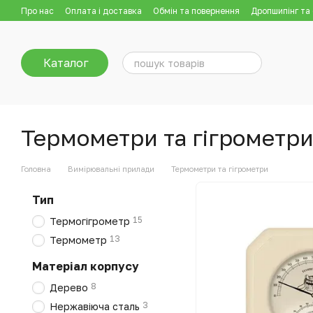
Перейти до основного контенту
Про нас
Оплата і доставка
Обмін та повернення
Дропшипінг та
Каталог
Термометри та гігрометр
Головна
Вимірювальні прилади
Термометри та гігрометри
Тип
15
Термогігрометр
13
Термометр
Матеріал корпусу
8
Дерево
3
Нержавіюча сталь