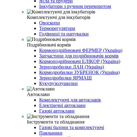
Ясла та брудери
Інкубатори з ручним переворотом
Комплектуючі для інкубаторів
Овоскопи
Терморегулятори
Годівниці та напувалки
Подрібнювачі кормів
Кормоподрібнювачі ФЕРМЕР (Україна)
Запчастини для подрібнювачів кормів
Кормоподрібнювачі ЕЛІКОР (Україна)
Зернодробилки ЛАН (Україна)
Кормодробилки ЗУБРЕНОК (Україна)
Зернодробилки ЯРМАШ
Кукурузолущилки
Автоклави
Комплектуючі для автоклавів
Електричні автоклави
Газові автоклави
Інструменти та обладнання
Газові балони та комплектуючі
Паяльники