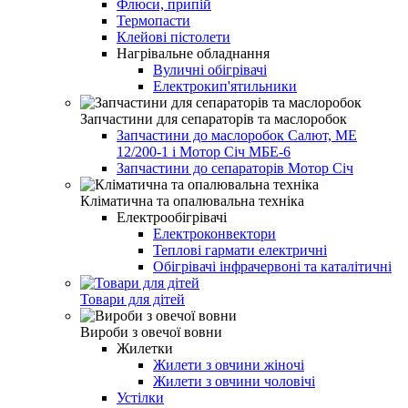
Флюси, припій
Термопасти
Клейові пістолети
Нагрівальне обладнання
Вуличні обігрівачі
Електрокип'ятильники
Запчастини для сепараторів та маслоробок
Запчастини до маслоробок Салют, МЕ
12/200-1 і Мотор Січ МБЕ-6
Запчастини до сепараторів Мотор Січ
Кліматична та опалювальна техніка
Електрообігрівачі
Електроконвектори
Теплові гармати електричні
Обігрівачі інфрачервоні та каталітичні
Товари для дітей
Вироби з овечої вовни
Жилетки
Жилети з овчини жіночі
Жилети з овчини чоловічі
Устілки