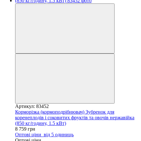
Артикул: 83452
Корморізка (кормоподрібнювач) Зубренок для
коренеплодів і соковитих фруктів та овочів нержавійка
(850 кг/годину, 1.5 кВт)
8 759 грн
Оптові ціни
від 5 одиниць
Оптові ціни