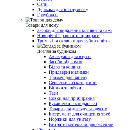
Сапи
Держаки для інструменту
Гроубокси
Товари для дому
Засоби для видалення кіптяви та сажі
Новорічні іграшки та прикраси
Тримачі та склянки для зубних щіток
Догляд за будинком
Аксесуари для взуття
Засоби від комах
Відра та кошики
Придверні килимки
Тримачі для паперу
Серветки та скатертини
Віники та щітки
Тази
Совки для прибирання
Рукавички господарські
Товари для догляду за одягом
Інструмент для очищення труб
Йоржики для унітазу
Витратні матеріали для басейнів
Гірлянди