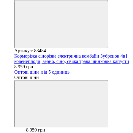
Артикул: 83484
Корморізка сінорізка електрична комбайн Зубренок 4в1
коренеплоди, зерно, сіно, свіжа трава шинковка капусти
8 959 грн
Оптові ціни
від 5 одиниць
Оптові ціни
8 959 грн