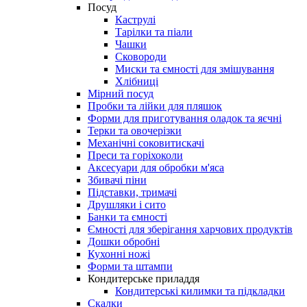
Посуд
Каструлі
Тарілки та піали
Чашки
Сковороди
Миски та ємності для змішування
Хлібниці
Мірний посуд
Пробки та лійки для пляшок
Форми для приготування оладок та яєчні
Терки та овочерізки
Механічні соковитискачі
Преси та горіхоколи
Аксесуари для обробки м'яса
Збивачі піни
Підставки, тримачі
Друшляки і сито
Банки та ємності
Ємності для зберігання харчових продуктів
Дошки обробні
Кухонні ножі
Форми та штампи
Кондитерське приладдя
Кондитерські килимки та підкладки
Скалки