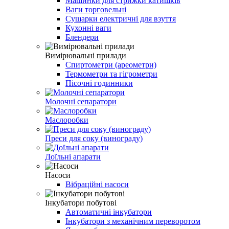
Машинки для стрижки катишків
Ваги торговельні
Сушарки електричні для взуття
Кухонні ваги
Блендери
Вимірювальні прилади
Спиртометри (ареометри)
Термометри та гігрометри
Пісочні годинники
Молочні сепаратори
Маслоробки
Преси для соку (винограду)
Доїльні апарати
Насоси
Вібраційні насоси
Інкубатори побутові
Автоматичні інкубатори
Інкубатори з механічним переворотом