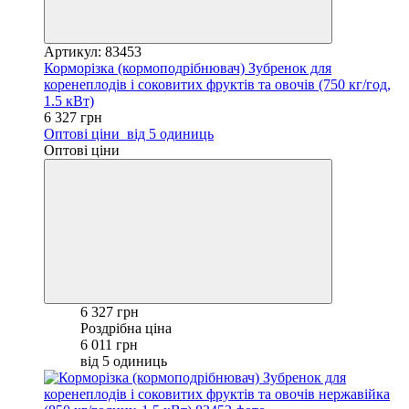
Артикул: 83453
Корморізка (кормоподрібнювач) Зубренок для
коренеплодів і соковитих фруктів та овочів (750 кг/год,
1.5 кВт)
6 327 грн
Оптові ціни
від 5 одиниць
Оптові ціни
6 327 грн
Роздрібна ціна
6 011 грн
від 5 одиниць