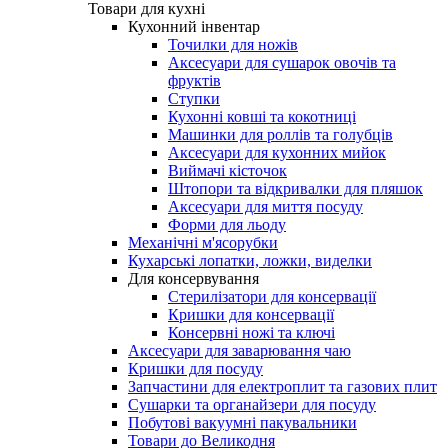
Товари для кухні
Кухонний інвентар
Точилки для ножів
Аксесуари для сушарок овочів та
фруктів
Ступки
Кухонні ковші та кокотниці
Машинки для роллів та голубців
Аксесуари для кухонних мийок
Виймачі кісточок
Штопори та відкривалки для пляшок
Аксесуари для миття посуду
Форми для льоду
Механічні м'ясорубки
Кухарські лопатки, ложки, виделки
Для консервування
Стерилізатори для консервації
Кришки для консервації
Консервні ножі та ключі
Аксесуари для заварювання чаю
Кришки для посуду
Запчастини для електроплит та газових плит
Сушарки та органайзери для посуду
Побутові вакуумні пакувальники
Товари до Великодня