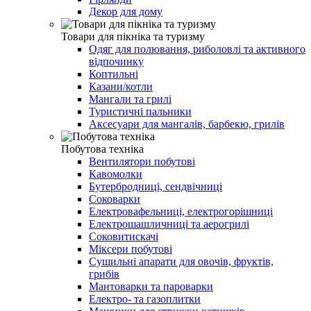
Декор для дому
Товари для пікніка та туризму
Одяг для полювання, риболовлі та активного
відпочинку
Коптильні
Казани/котли
Мангали та грилі
Туристичні пальники
Аксесуари для мангалів, барбекю, грилів
Побутова техніка
Вентилятори побутові
Кавомолки
Бутербродниці, сендвічниці
Соковарки
Електровафельниці, електрогорішниці
Електрошашличниці та аерогрилі
Соковитискачі
Міксери побутові
Сушильні апарати для овочів, фруктів,
грибів
Мантоварки та пароварки
Електро- та газоплитки