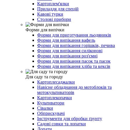
Картоплем'ялки
Приладдя для спецій
Кавові турки
Столові прибори
Форми для випічки
Форми для приготування льодяників
Форми для випікання вафель
Форми для випікання горішків, печива
Форми для випікання силіконові
Форми для випікання роз'ємні
Форми для випікання пасок та пасок
Форми для випікання хліба та кексів
Для саду та городу
Картоплесаджалки
Навісне обладнання до мотоблоків та
мотокультиваторів
Картоплекопачки
Культиватори
Сівалки
Обприскувачі
Інструменти для обробки ґрунту
Садові совки та лопатки
Лопати