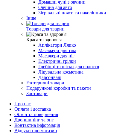
Домашні чуні з овчини
Овчина для авто
Зігрівальні пояси та наколінники
Інше
Товари для тварин
Краса та здоров'я
Аплікатори Ляпко
Масажери для тіла
Масажери для ніг
Електричні грілки
Гребінці та щітки для волосся
Лікувальна косметика
Дарсонвалі
Езотеричні товари
Подарункові коробки та пакети
Зоотовари
Про нас
Оплата і доставка
Обмін та повернення
Дропшипінг та опт
Контактна інформація
Відгуки про магазин