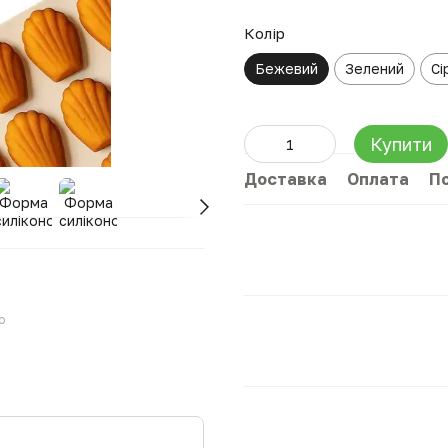
Колір
Бежевий
Зелений
Сі
Купити
Доставка
Оплата
П
ю