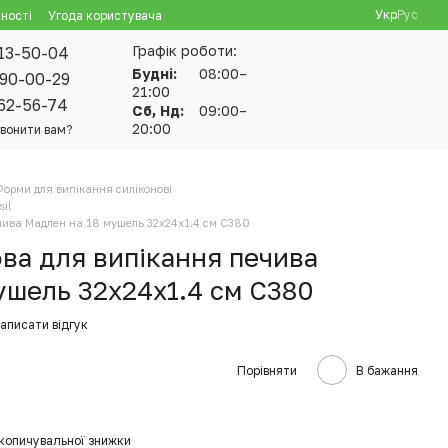
Укр
Рус
ності
Угода користувача
Графік роботи:
13-50-04
Будні:
08:00–
90-00-29
21:00
62-56-74
Сб, Нд:
09:00–
20:00
вонити вам?
орми для випікання силіконові
sil
чива Мадлен на 18 мушель 32х24х1.4 см C380
ва для випікання печива
ушель 32х24х1.4 см C380
аписати відгук
Порівняти
В бажання
копичувальної знижки