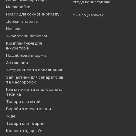
Угода користувача
Маслоробки
Преси для соку (винограду)
Ми в соцмережах
Доїльні апарати
Насоси
Інкубатори побутові
Комплектуючі для
інкубаторів
Подрібнювачі кормів
Автоклави
Інструменти та обладнання
Запчастини для сепараторів
та маслоробок
Кліматична та опалювальна
техніка
Товари для дітей
Вироби з овечої вовни
Інше
Товари для тварин
Краса та здоров'я