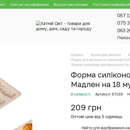
 опт
Контактна інформація
Відгуки про магазин
Політика конфіденцій
067 1
075 3
063 2
Передз
Головна
Форми для випічки
Ф
Форми для випікання силіконові Prof
Форма силіконова для випікання пе
Форма силіконо
Мадлен на 18 м
В наявності
Артикул: 87169
Н
209 грн
Оптові ціни від 5 одиниць
%
Увійти
для відображення на