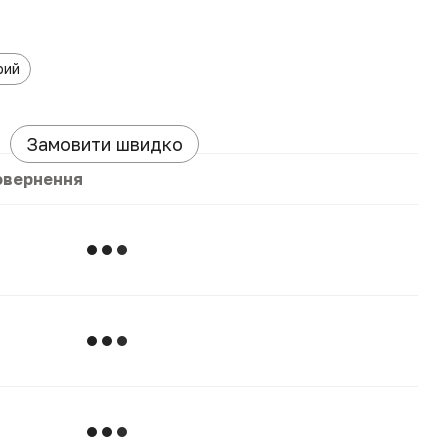
рий
Замовити швидко
овернення