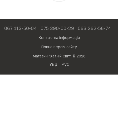
067 113-50-04
075 390-00-29
063 262-56-74
Контактна інформація
Повна версія сайту
Магазин "Хатній Світ" © 2026
Укр
Рус