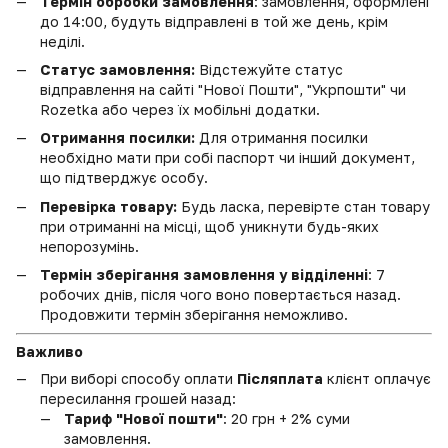
Термін обробки замовлення
: замовлення, оформлені
до 14:00, будуть відправлені в той же день, крім
неділі.
Статус замовлення:
Відстежуйте статус
відправлення на сайті "Нової Пошти", "Укрпошти" чи
Rozetka або через їх мобільні додатки.
Отримання посилки:
Для отримання посилки
необхідно мати при собі паспорт чи інший документ,
що підтверджує особу.
Перевірка товару:
Будь ласка, перевірте стан товару
при отриманні на місці, щоб уникнути будь-яких
непорозумінь.
Термін зберігання замовлення у відділенні
: 7
робочих днів, після чого воно повертається назад.
Продовжити термін зберігання неможливо.
Важливо
При виборі способу оплати
Післяплата
клієнт оплачує
пересилання грошей назад:
Тариф "Нової пошти"
: 20 грн + 2% суми
замовлення.