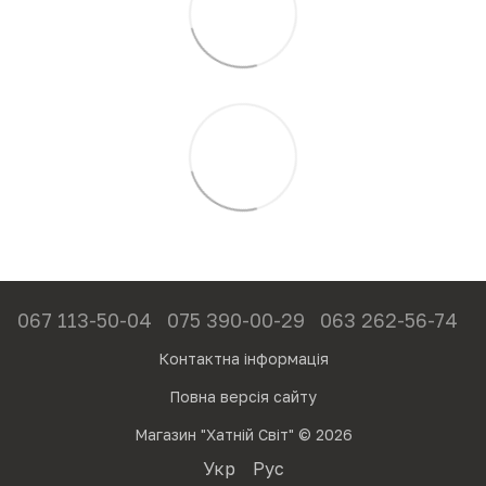
067 113-50-04
075 390-00-29
063 262-56-74
Контактна інформація
Повна версія сайту
Магазин "Хатній Світ" © 2026
Укр
Рус