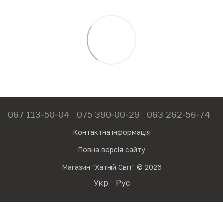
067 113-50-04
075 390-00-29
063 262-56-74
Контактна інформація
Повна версія сайту
Магазин "Хатній Світ" © 2026
Укр
Рус