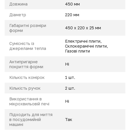
Довжина
450 мм
Діаметр
220 мм
Габаритні розміри
450 х 220 х 25 мм
форми
Електричні плити,
Сумісність із
Склокерамічні плити,
джерелами тепла
Газові плити
Антипригарне
Ні
покриття форми
Кількість комірок
1 шт.
Кількість ручок
2 шт.
Використання в
Ні
мікрохвильовій печі
Підходить для миття
в посудомийній
Так
машині