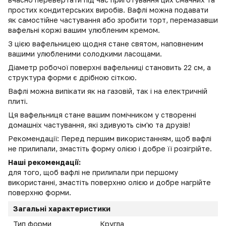
простих кондитерських виробів. Вафлі можна подавати
як самостійне частування або зробити торт, перемазавши
вафельні коржі вашим улюбленим кремом.
З цією вафельницею щодня стане святом, наповненим
вашими улюбленими солодкими ласощами.
Діаметр робочої поверхні вафельниці становить 22 см, а
структура форми є дрібною сіткою.
Вафлі можна випікати як на газовій, так і на електричній
плиті.
Ця вафельниця стане вашим помічником у створенні
домашніх частування, які здивують сім'ю та друзів!
Рекомендації: Перед першим використанням, щоб вафлі
не прилипали, змастіть форму олією і добре її розігрійте.
Наші рекомендації:
для того, щоб вафлі не прилипали при першому
використанні, змастіть поверхню олією и добре нагрійте
поверхню форми.
Загальні характеристики
Тип форми
Кругла