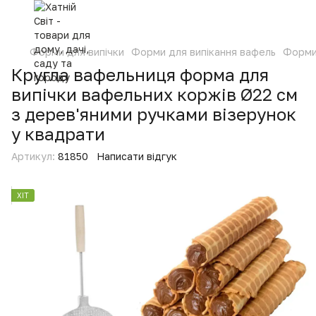
Форми для випічки
Форми для випікання вафель
Форми
Кругла вафельниця форма для
випічки вафельних коржів Ø22 см
з дерев'яними ручками візерунок
у квадрати
Артикул:
81850
Написати відгук
ХІТ