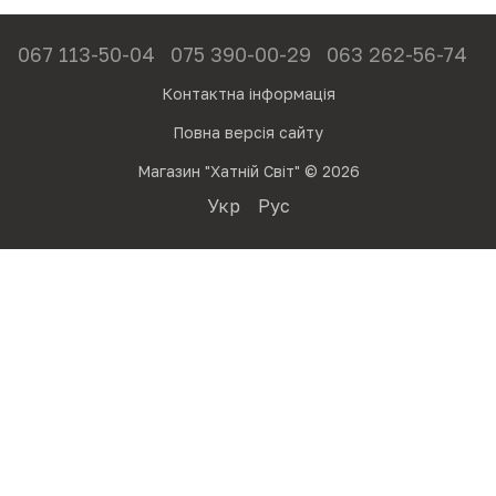
067 113-50-04
075 390-00-29
063 262-56-74
Контактна інформація
Повна версія сайту
Магазин "Хатній Світ" © 2026
Укр
Рус