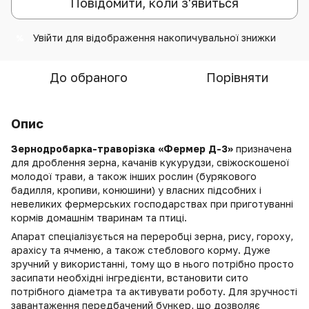
Повідомити, коли з'явиться
Увійти
для відображення накопичувальної знижки
%
До обраного
Порівняти
Опис
Зернодробарка-траворізка «Фермер Д-3»
призначена
для дроблення зерна, качанів кукурудзи, свіжоскошеної
молодої трави, а також інших рослин (бурякового
бадилля, кропиви, конюшини) у власних підсобних і
невеликих фермерських господарствах при приготуванні
кормів домашнім тваринам та птиці.
Апарат спеціалізується на переробці зерна, рису, гороху,
арахісу та ячменю, а також стеблового корму. Дуже
зручний у використанні, тому що в нього потрібно просто
засипати необхідні інгредієнти, встановити сито
потрібного діаметра та активувати роботу. Для зручності
завантаження передбачений бункер, що дозволяє