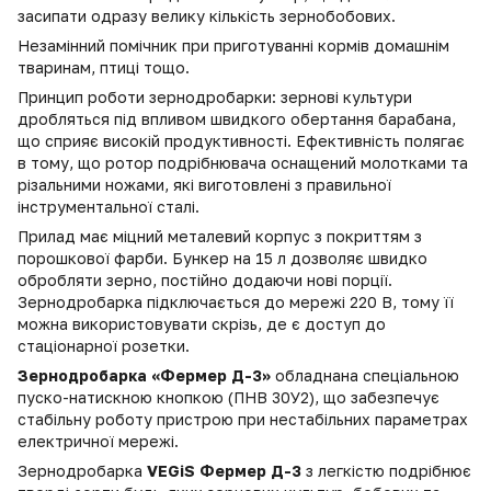
засипати одразу велику кількість зернобобових.
Незамінний помічник при приготуванні кормів домашнім
тваринам, птиці тощо.
Принцип роботи зернодробарки: зернові культури
дробляться під впливом швидкого обертання барабана,
що сприяє високій продуктивності. Ефективність полягає
в тому, що ротор подрібнювача оснащений молотками та
різальними ножами, які виготовлені з правильної
інструментальної сталі.
Прилад має міцний металевий корпус з покриттям з
порошкової фарби. Бункер на 15 л дозволяє швидко
обробляти зерно, постійно додаючи нові порції.
Зернодробарка підключається до мережі 220 В, тому її
можна використовувати скрізь, де є доступ до
стаціонарної розетки.
Зернодробарка «Фермер Д-3»
обладнана спеціальною
пуско-натискною кнопкою (ПНВ 30У2), що забезпечує
стабільну роботу пристрою при нестабільних параметрах
електричної мережі.
Зернодробарка
VEGiS Фермер Д-3
з легкістю подрібнює