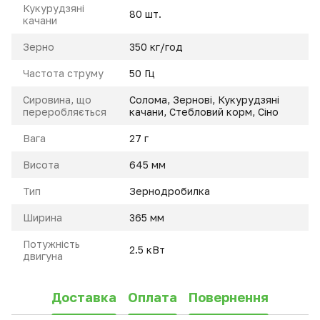
Кукурудзяні
80 шт.
качани
Зерно
350 кг/год
Частота струму
50 Гц
Сировина, що
Солома, Зернові, Кукурудзяні
переробляється
качани, Стебловий корм, Сіно
Вага
27 г
Висота
645 мм
Тип
Зернодробилка
Ширина
365 мм
Потужність
2.5 кВт
двигуна
Доставка
Оплата
Повернення