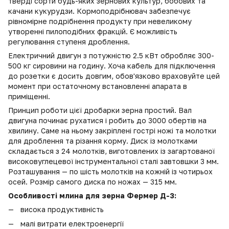
тверді сорти будь-яких зернових культур, бобових та
качани кукурудзи. Кормоподрібнювач забезпечує
рівномірне подрібнення продукту при невеликому
утворенні пилоподібних фракцій. Є можливість
регулювання ступеня дроблення.
Електричний двигун з потужністю 2.5 кВт обробляє 300-
500 кг сировини на годину. Хоча кабель для підключення
до розетки є досить довгим, обов'язково враховуйте цей
момент при остаточному встановленні апарата в
приміщенні.
Принцип роботи цієї дробарки зерна простий. Вал
двигуна починає рухатися і робить до 3000 обертів на
хвилину. Саме на ньому закріплені гострі ножі та молотки
для дроблення та різання корму. Диск із молотками
складається з 24 молотків, виготовлених із загартованої
високовуглецевої інструментальної сталі завтовшки 3 мм.
Розташування — по шість молотків на кожній із чотирьох
осей. Розмір самого диска по ножах — 315 мм.
Особливості млина для зерна Фермер Д-3:
висока продуктивність
малі витрати електроенергії