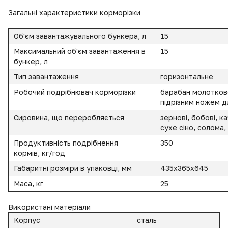
Загальні характеристики корморізки
Об'єм завантажувального бункера, л
15
Максимальний об'єм завантаження в
15
бункер, л
Тип завантаження
горизонтальне
Робочий подрібнювач корморізки
барабан молотково
підрізним ножем д
Сировина, що переробляється
зернові, бобові, к
сухе сіно, солома
Продуктивність подрібнення
350
кормів, кг/год
Габаритні розміри в упаковці, мм
435х365х645
Маса, кг
25
Використані матеріали
Корпус
сталь